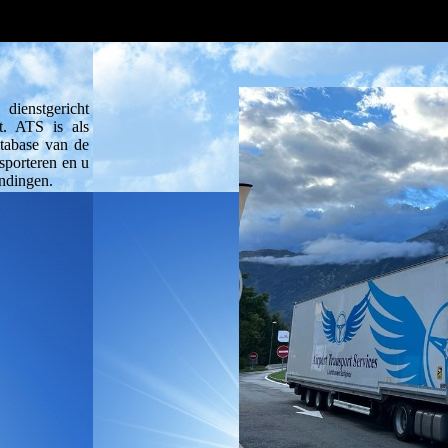
ienstgericht
st. ATS is als
tabase van de
porteren en u
endingen.