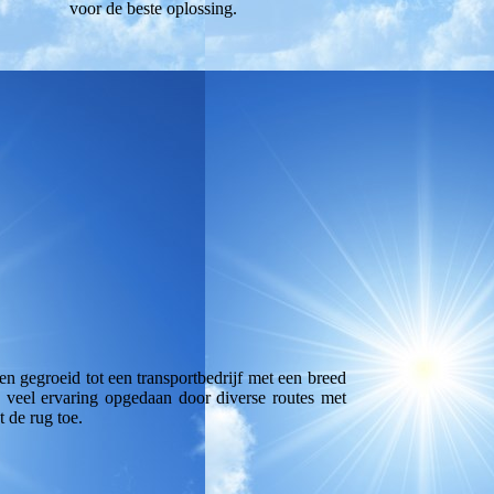
voor de beste oplossing.
sen gegroeid tot een transportbedrijf met een breed
 veel ervaring opgedaan door diverse routes met
 de rug toe.