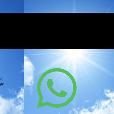
wij
ige