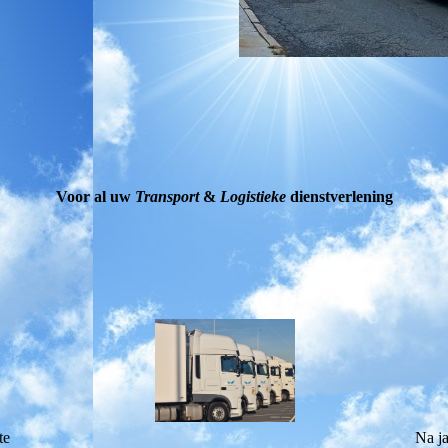
Voor al uw
Transport
&
Logistieke
dienstverlening
Na ja
te