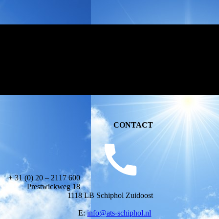
CONTACT
+ 31 (0) 20 – 2117 600
Prestwickweg 18
1118 LB Schiphol Zuidoost
E:
info@ats-schiphol.nl